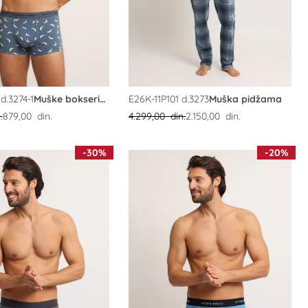
d.3274-1
Muške bokserice
E26K-11P101 d.3273
Muška pidžama
.
879,00 din.
4.299,00 din.
2.150,00 din.
-30%
-20%