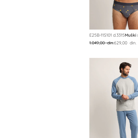
E25B-11S101 d.3315
Muški 
1.049,00 din.
629,00 din.