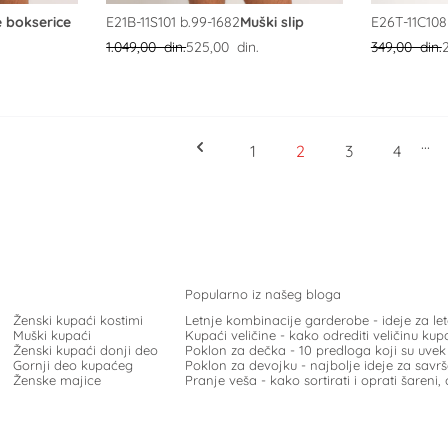
 bokserice
E21B-11S101 b.99-1682
Muški slip
E26T-11C108
1.049,00 din.
525,00 din.
349,00 din.
Strana
...
Strana
Strana
Trenutno čitate stran
Strana
Strana
1
2
3
4
Popularno iz našeg bloga
Ženski kupaći kostimi
Letnje kombinacije garderobe - ideje za le
Muški kupaći
Kupaći veličine - kako odrediti veličinu ku
Ženski kupaći donji deo
Poklon za dečka - 10 predloga koji su uve
Gornji deo kupaćeg
Poklon za devojku - najbolje ideje za savr
Ženske majice
Pranje veša - kako sortirati i oprati šareni, 