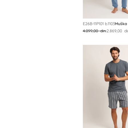
E26B-11P101 b.1103
Muška
4.099,00 din.
2.869,00 di