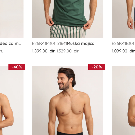
Donji deo za muškarce
E26K-11M101 b.1641
Muška majica
E26K-11B101 
n.
1.899,00 din.
1.329,00 din.
1.099,00 din
-40%
-20%