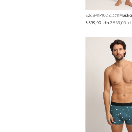
E26B-11P102 d.3311
Muška
3.699,00 din.
2.589,00 di