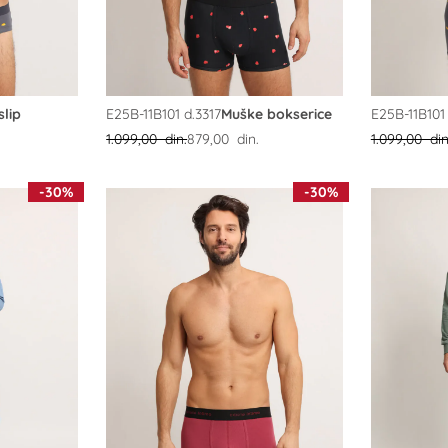
slip
E25B-11B101 d.3317
Muške bokserice
E25B-11B101
1.099,00 din.
879,00 din.
1.099,00 din
-30%
-30%