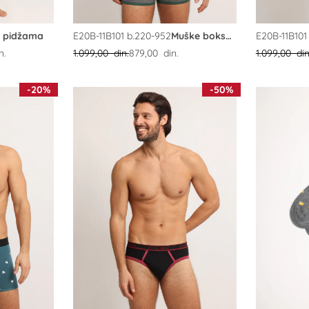
 pidžama
E20B-11B101 b.220-952
Muške bokserice
E20B-11B101
n.
1.099,00 din.
879,00 din.
1.099,00 din
-20%
-50%