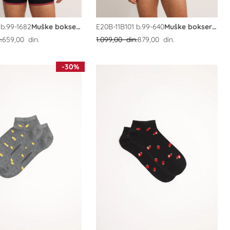
 b.99-1682
Muške bokserice
E20B-11B101 b.99-640
Muške bokserice
.
659,00 din.
1.099,00 din.
879,00 din.
-30%