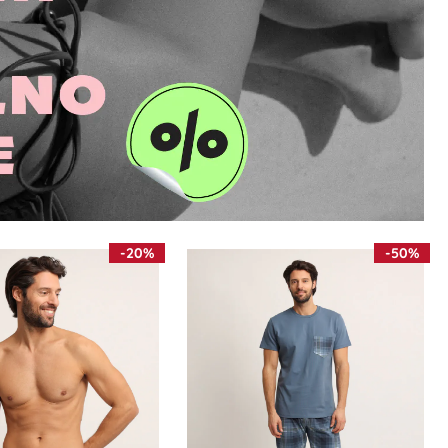
-20%
-50%