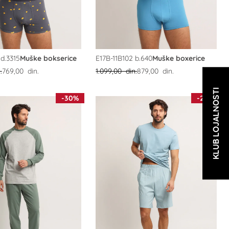
 d.3315
Muške bokserice
E17B-11B102 b.640
Muške boxerice
.
769,00 din.
1.099,00 din.
879,00 din.
KLUB LOJALNOSTI
-30%
-20%