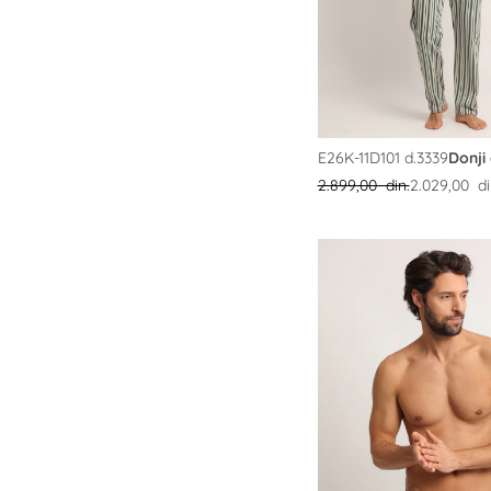
E26K-11D101 d.3339
2.899,00 din.
2.029,00 di