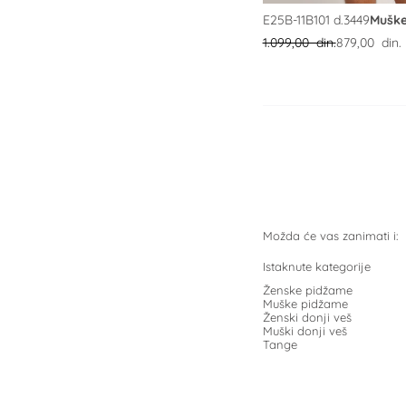
E25B-11B101 d.3449
Muške
1.099,00 din.
879,00 din.
Možda će vas zanimati i:
Istaknute kategorije
Ženske pidžame
Muške pidžame
Ženski donji veš
Muški donji veš
Tange