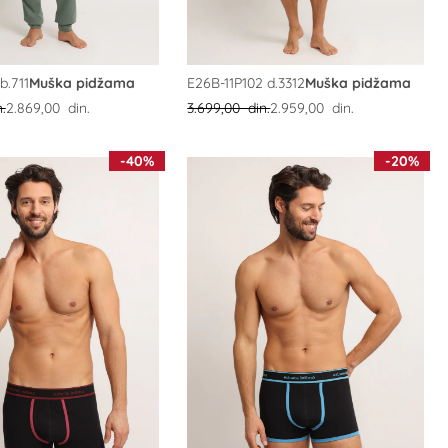
b.711
Muška pidžama
E26B-11P102 d.3312
Muška pidžama
.
2.869,00 din.
3.699,00 din.
2.959,00 din.
-40%
-20%