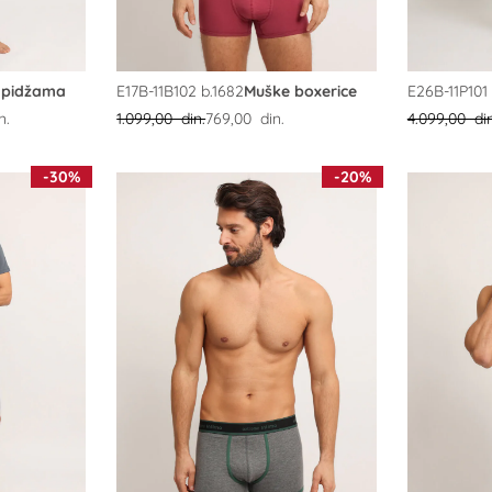
 pidžama
E17B-11B102 b.1682
Muške boxerice
E26B-11P101 
n.
1.099,00 din.
769,00 din.
4.099,00 din
-30%
-20%