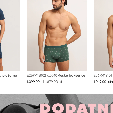
BASIC UNDERWEAR
PLUS SIZE
a pidžama
E26K-11B102 d.3340
Muške bokserice
E26K-11S101
n.
1.099,00 din.
879,00 din.
1.049,00 din