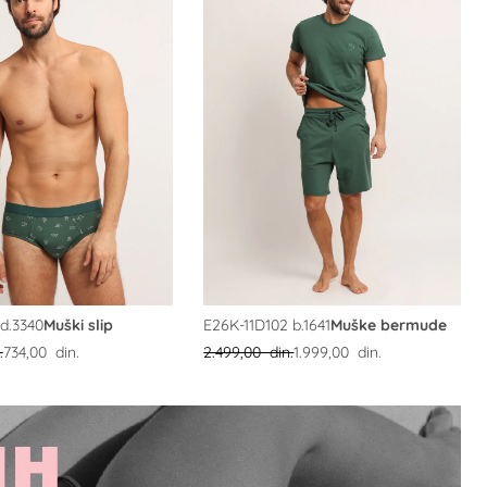
 d.3340
Muški slip
E26K-11D102 b.1641
Muške bermude
.
734,00 din.
2.499,00 din.
1.999,00 din.