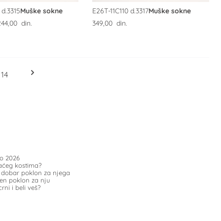
 d.3315
Muške sokne
E26T-11C110 d.3317
Muške sokne
244,00 din.
349,00 din.
icu
Strana
Strana
14
to 2026
paćeg kostima?
k dobar poklon za njega
šen poklon za nju
crni i beli veš?