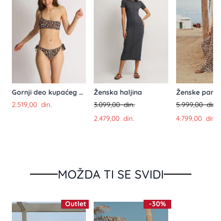
Skupljanje
po duzini 0%, po sirini 0%
Održavanje
Elastan
Sintetičko vlakno, velike rastegljivosti i čvrstoće ima
veliku primenu u izradi veša i sportske odeće jer
obezbedjuje udobnost, trajnost i brzo sušenje uglavnom
se kombinuje sa pamukom ili poliesterom zbog bolje
Ženska haljina
Gornji deo kupaćeg kostima - top
Ženske pant
eksibilnosti i održavanja
3.099,00 din.
2.519,00 din.
5.999,00 din.
2.479,00 din.
4.799,00 din.
MOŽDA TI SE SVIDI
Outlet
-30%