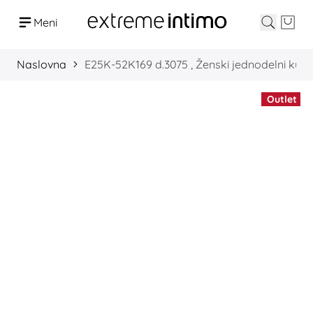
Meni
Pretrag
Cart
Preskoči na sadržaj
Naslovna
E25K-52K169 d.3075 , Ženski jednodelni kupa
Outlet