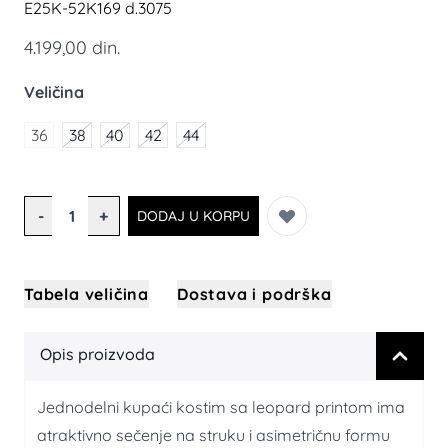
E25K-52K169 d.3075
4.199,00 din.
Veličina
36
38
40
42
44
Količina
-
+
DODAJ U KORPU
Tabela veličina
Dostava i podrška
Opis proizvoda
Jednodelni kupaći kostim sa leopard printom ima
atraktivno sečenje na struku i asimetričnu formu